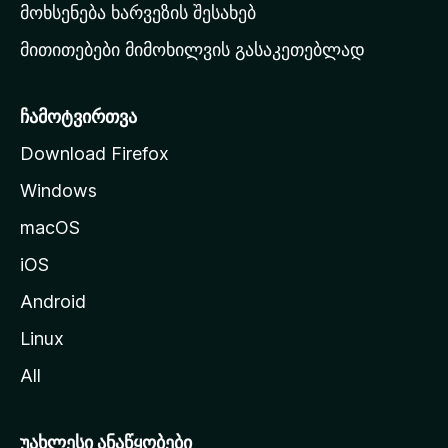
რ
მოხსენება ხარვეზის შესახებ
გ
მითითებები მიმოხილვის გასაკეთებლად
ვ
ე
რ
ჩამოტვირთვა
დ
Download Firefox
ზ
Windows
ე
გ
macOS
ა
iOS
დ
ა
Android
ს
Linux
ვ
All
ლ
ა
უახლესი ანაწყობები