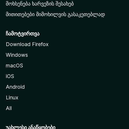
რ
მოხსენება ხარვეზის შესახებ
გ
მითითებები მიმოხილვის გასაკეთებლად
ვ
ე
რ
ჩამოტვირთვა
დ
Download Firefox
ზ
Windows
ე
გ
macOS
ა
iOS
დ
ა
Android
ს
Linux
ვ
All
ლ
ა
უახლესი ანაწყობები