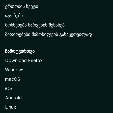
ა
ერთობის სვეტი
ვ
ა
ფორუმი
რ
მოხსენება ხარვეზის შესახებ
გ
მითითებები მიმოხილვის გასაკეთებლად
ვ
ე
რ
ჩამოტვირთვა
დ
Download Firefox
ზ
Windows
ე
გ
macOS
ა
iOS
დ
ა
Android
ს
Linux
ვ