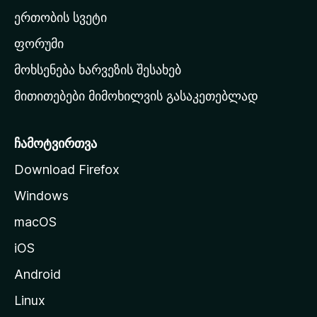
ა
ერთობის სვეტი
ვ
ა
ფორუმი
რ
მოხსენება ხარვეზის შესახებ
გ
მითითებები მიმოხილვის გასაკეთებლად
ვ
ე
რ
ჩამოტვირთვა
დ
Download Firefox
ზ
Windows
ე
გ
macOS
ა
iOS
დ
ა
Android
ს
Linux
ვ