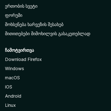
ა
ერთობის სვეტი
ვ
ა
ფორუმი
რ
მოხსენება ხარვეზის შესახებ
გ
მითითებები მიმოხილვის გასაკეთებლად
ვ
ე
რ
ჩამოტვირთვა
დ
Download Firefox
ზ
Windows
ე
გ
macOS
ა
iOS
დ
ა
Android
ს
Linux
ვ