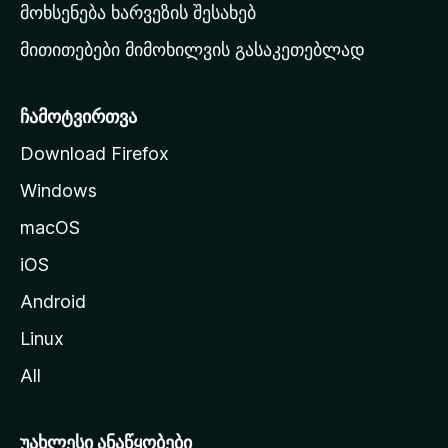
რ
მოხსენება ხარვეზის შესახებ
გ
მითითებები მიმოხილვის გასაკეთებლად
ვ
ე
რ
ჩამოტვირთვა
დ
Download Firefox
ზ
Windows
ე
გ
macOS
ა
iOS
დ
ა
Android
ს
Linux
ვ
All
ლ
ა
უახლესი ანაწყობები