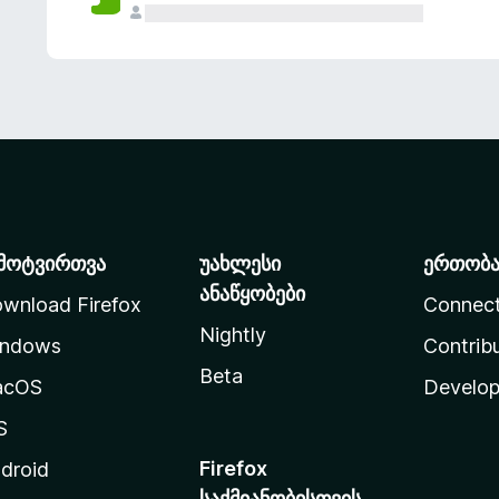
მოტვირთვა
უახლესი
ერთობ
ანაწყობები
wnload Firefox
Connec
Nightly
ndows
Contrib
Beta
acOS
Develop
S
Firefox
droid
საქმიანობისთვის