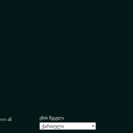
ენის შეცვლა
იით
ან