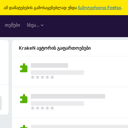
ამ დამატებების გამოსაყენებლად უნდა
ჩამოტვირთოთ Firefox
.
თემები
სხვა…
KrakeN ავტორის გაფართოებები
ჯ
ე
რ
ა
რ
შ
ჯ
ე
ე
ფ
რ
ა
ა