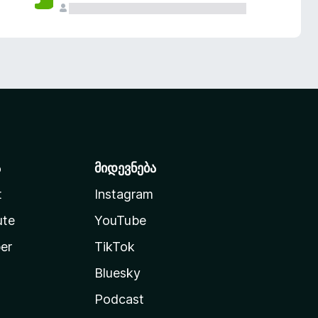
ა
მიდევნება
t
Instagram
ute
YouTube
er
TikTok
Bluesky
Podcast