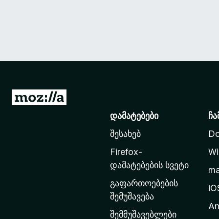
M
o
დამატებები
ჩა
z
შესახებ
Do
i
l
Firefox-
Wi
l
დამატებების სვეტი
m
a
გაფართოებების
-
iO
შემუშავება
ს
An
მ
შემმუშავებლები