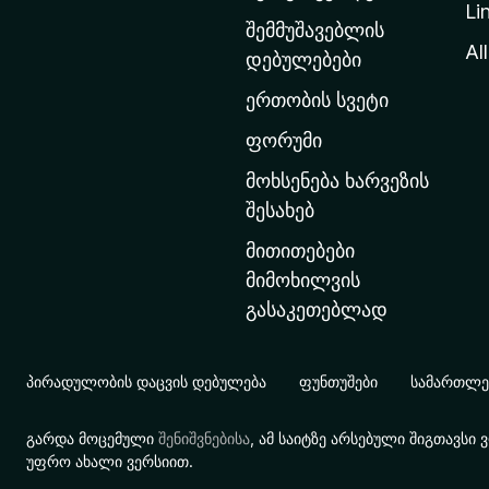
Li
თ
შემმუშავებლის
ა
All
დებულებები
ვ
ერთობის სვეტი
ა
რ
ფორუმი
გ
მოხსენება ხარვეზის
ვ
შესახებ
ე
მითითებები
რ
მიმოხილვის
დ
გასაკეთებლად
ზ
ე
გ
პირადულობის დაცვის დებულება
ფუნთუშები
სამართლებ
ა
დ
გარდა მოცემული
შენიშვნებისა
, ამ საიტზე არსებული შიგთავს
ა
უფრო ახალი ვერსიით.