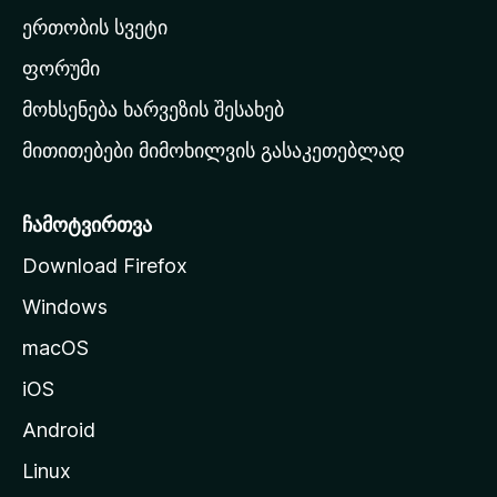
ა
ერთობის სვეტი
ვ
ა
ფორუმი
რ
მოხსენება ხარვეზის შესახებ
გ
მითითებები მიმოხილვის გასაკეთებლად
ვ
ე
რ
ჩამოტვირთვა
დ
Download Firefox
ზ
Windows
ე
გ
macOS
ა
iOS
დ
ა
Android
ს
Linux
ვ