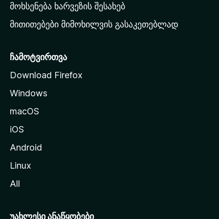
რ
მოხსენება ხარვეზის შესახებ
გ
მითითებები მიმოხილვის გასაკეთებლად
ვ
ე
რ
ჩამოტვირთვა
დ
Download Firefox
ზ
Windows
ე
გ
macOS
ა
iOS
დ
ა
Android
ს
Linux
ვ
All
ლ
ა
უახლესი ანაწყობები