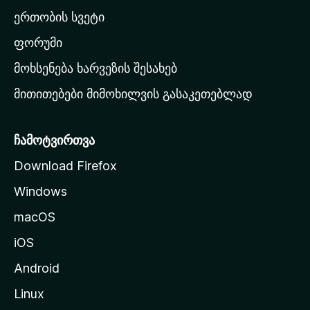
ა
ერთობის სვეტი
ვ
ა
ფორუმი
რ
მოხსენება ხარვეზის შესახებ
გ
მითითებები მიმოხილვის გასაკეთებლად
ვ
ე
რ
ჩამოტვირთვა
დ
Download Firefox
ზ
Windows
ე
გ
macOS
ა
iOS
დ
ა
Android
ს
Linux
ვ