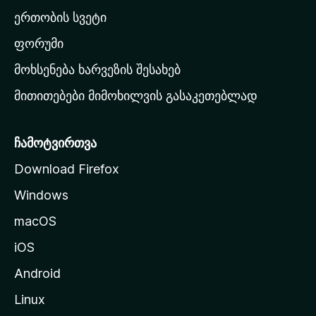
ა
ერთობის სვეტი
ვ
ა
ფორუმი
რ
მოხსენება ხარვეზის შესახებ
გ
მითითებები მიმოხილვის გასაკეთებლად
ვ
ე
რ
ჩამოტვირთვა
დ
Download Firefox
ზ
Windows
ე
გ
macOS
ა
iOS
დ
ა
Android
ს
Linux
ვ