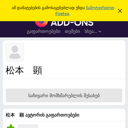
ძ
შესვლა
ამ დამატებების გამოსაყენებლად უნდა
ჩამოტვირთოთ
ა
ი
Firefox
.
მ
F
ე
შ
i
ე
ბ
ტ
r
გაფართოებები
თემები
სხვა…
ა
ყ
e
ო
ბ
f
ი
o
ნ
ე
x
ბ
-
ი
松本 顕
ს
ბ
დ
რ
ა
მ
ა
ა
უ
ლ
საჩივარი მომხმარებლის შესახებ
ვ
ზ
ა
ე
რ
松本 顕 ავტორის გაფართოებები
ი
ს