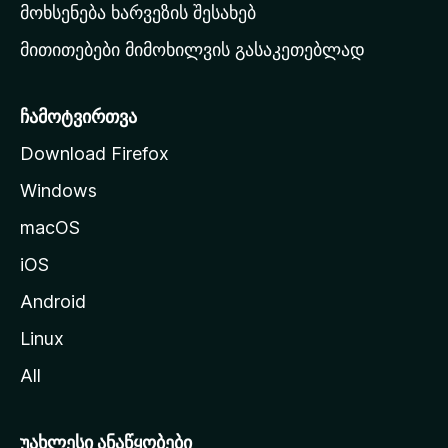
რ
მოხსენება ხარვეზის შესახებ
გ
მითითებები მიმოხილვის გასაკეთებლად
ვ
ე
რ
ჩამოტვირთვა
დ
Download Firefox
ზ
Windows
ე
გ
macOS
ა
iOS
დ
ა
Android
ს
Linux
ვ
All
ლ
ა
უახლესი ანაწყობები