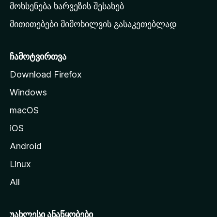
რ
მოხსენება ხარვეზის შესახებ
გ
მითითებები მიმოხილვის გასაკეთებლად
ვ
ე
რ
ჩამოტვირთვა
დ
Download Firefox
ზ
Windows
ე
გ
macOS
ა
iOS
დ
ა
Android
ს
Linux
ვ
All
ლ
ა
უახლესი ანაწყობები