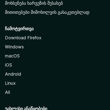
რ
მოხსენება ხარვეზის შესახებ
გ
მითითებები მიმოხილვის გასაკეთებლად
ვ
ე
რ
ჩამოტვირთვა
დ
Download Firefox
ზ
Windows
ე
გ
macOS
ა
iOS
დ
ა
Android
ს
Linux
ვ
All
ლ
ა
უახლესი ანაწყობები