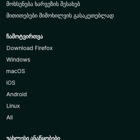
რ
მოხსენება ხარვეზის შესახებ
გ
მითითებები მიმოხილვის გასაკეთებლად
ვ
ე
რ
ჩამოტვირთვა
დ
Download Firefox
ზ
Windows
ე
გ
macOS
ა
iOS
დ
ა
Android
ს
Linux
ვ
All
ლ
ა
უახლესი ანაწყობები