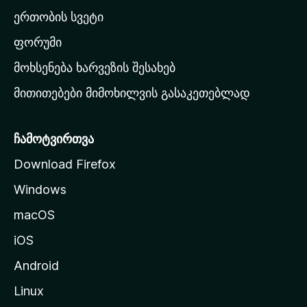
ა
ერთობის სვეტი
ვ
ა
ფორუმი
რ
მოხსენება ხარვეზის შესახებ
გ
მითითებები მიმოხილვის გასაკეთებლად
ვ
ე
რ
ჩამოტვირთვა
დ
Download Firefox
ზ
Windows
ე
გ
macOS
ა
iOS
დ
ა
Android
ს
Linux
ვ