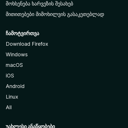
რ
მოხსენება ხარვეზის შესახებ
გ
მითითებები მიმოხილვის გასაკეთებლად
ვ
ე
რ
ჩამოტვირთვა
დ
Download Firefox
ზ
Windows
ე
გ
macOS
ა
iOS
დ
ა
Android
ს
Linux
ვ
All
ლ
ა
უახლესი ანაწყობები