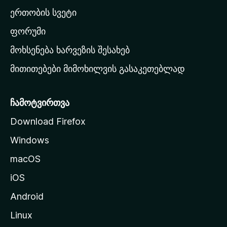
ა
ერთობის სვეტი
ვ
ა
ფორუმი
რ
მოხსენება ხარვეზის შესახებ
გ
მითითებები მიმოხილვის გასაკეთებლად
ვ
ე
რ
ჩამოტვირთვა
დ
Download Firefox
ზ
Windows
ე
გ
macOS
ა
iOS
დ
ა
Android
ს
Linux
ვ