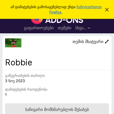
ძ
შესვლა
ამ დამატებების გამოსაყენებლად უნდა
ჩამოტვირთოთ
ა
ი
Firefox
.
მ
F
ე
შ
i
ე
ბ
ტ
r
გაფართოებები
თემები
სხვა…
ა
ყ
e
ო
ბ
f
თემის მხატვარი
ი
o
ნ
ე
x
ბ
-
ი
Robbie
ს
ბ
დ
რ
ა
მ
გაწევრიანების თარიღი:
ა
ა
3 ნოე 2023
უ
ლ
ვ
ზ
დამატებების რაოდენობა
ა
ე
1
რ
ი
საჩივარი მომხმარებლის შესახებ
ს