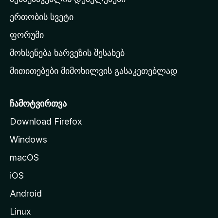
ა
ერთობის სვეტი
ვ
ა
ფორუმი
რ
მოხსენება ხარვეზის შესახებ
გ
მითითებები მიმოხილვის გასაკეთებლად
ვ
ე
რ
ჩამოტვირთვა
დ
Download Firefox
ზ
Windows
ე
გ
macOS
ა
iOS
დ
ა
Android
ს
Linux