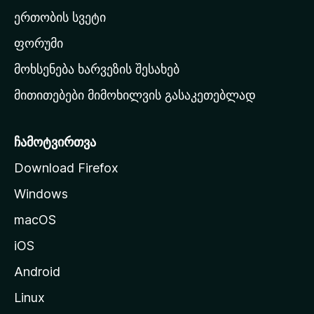
ა
ერთობის სვეტი
ვ
ა
ფორუმი
რ
მოხსენება ხარვეზის შესახებ
გ
მითითებები მიმოხილვის გასაკეთებლად
ვ
ე
რ
ჩამოტვირთვა
დ
Download Firefox
ზ
Windows
ე
გ
macOS
ა
iOS
დ
ა
Android
ს
Linux
ვ