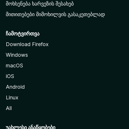
რ
მოხსენება ხარვეზის შესახებ
გ
მითითებები მიმოხილვის გასაკეთებლად
ვ
ე
რ
ჩამოტვირთვა
დ
Download Firefox
ზ
Windows
ე
გ
macOS
ა
iOS
დ
ა
Android
ს
Linux
ვ
All
ლ
ა
უახლესი ანაწყობები