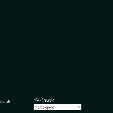
ენის შეცვლა
იით
ან