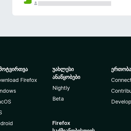
მოტვირთვა
უახლესი
ერთობ
ანაწყობები
wnload Firefox
Connec
Nightly
ndows
Contrib
Beta
acOS
Develop
S
Firefox
droid
საქმიანობისთვის