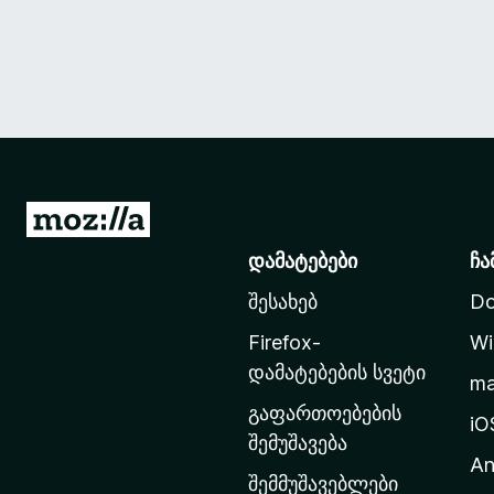
M
o
დამატებები
ჩა
z
შესახებ
Do
i
l
Firefox-
Wi
l
დამატებების სვეტი
m
a
გაფართოებების
-
iO
შემუშავება
ს
An
მ
შემმუშავებლები