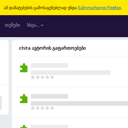
ამ დამატებების გამოსაყენებლად უნდა
ჩამოტვირთოთ Firefox
.
თემები
სხვა…
chita ავტორის გაფართოებები
ჯ
ე
რ
ა
რ
შ
ჯ
ე
ე
ფ
რ
ა
ა