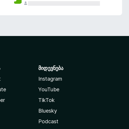
ა
მიდევნება
t
Instagram
ute
YouTube
er
TikTok
Bluesky
Podcast