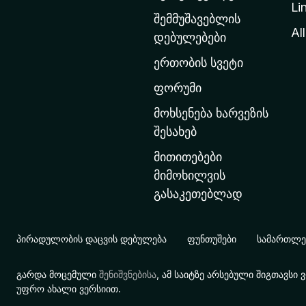
Li
თ
შემმუშავებლის
ა
All
დებულებები
ვ
ერთობის სვეტი
ა
რ
ფორუმი
გ
მოხსენება ხარვეზის
ვ
შესახებ
ე
მითითებები
რ
მიმოხილვის
დ
გასაკეთებლად
ზ
ე
გ
პირადულობის დაცვის დებულება
ფუნთუშები
სამართლებ
ა
დ
გარდა მოცემული
შენიშვნებისა
, ამ საიტზე არსებული შიგთავს
ა
უფრო ახალი ვერსიით.