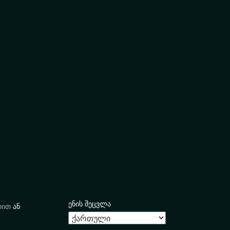
ენის შეცვლა
იით
ან