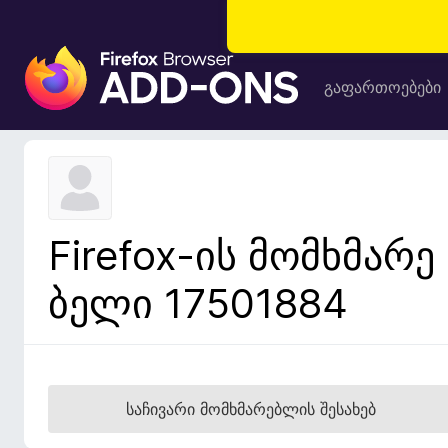
F
i
გაფართოებები
r
e
f
o
x
-
Firefox-ის მომხმარე
ბ
რ
ბელი 17501884
ა
უ
ზ
ე
რ
საჩივარი მომხმარებლის შესახებ
ი
ს