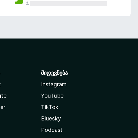
ა
მიდევნება
t
Instagram
ute
YouTube
er
TikTok
Bluesky
Podcast