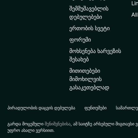
Li
თ
შემმუშავებლის
ა
All
დებულებები
ვ
ერთობის სვეტი
ა
რ
ფორუმი
გ
მოხსენება ხარვეზის
ვ
შესახებ
ე
მითითებები
რ
მიმოხილვის
დ
გასაკეთებლად
ზ
ე
გ
პირადულობის დაცვის დებულება
ფუნთუშები
სამართლებ
ა
დ
გარდა მოცემული
შენიშვნებისა
, ამ საიტზე არსებული შიგთავს
ა
უფრო ახალი ვერსიით.