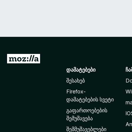
M
o
დამატებები
ჩა
z
შესახებ
Do
i
l
Firefox-
Wi
l
დამატებების სვეტი
m
a
გაფართოებების
-
iO
შემუშავება
ს
An
მ
შემმუშავებლები