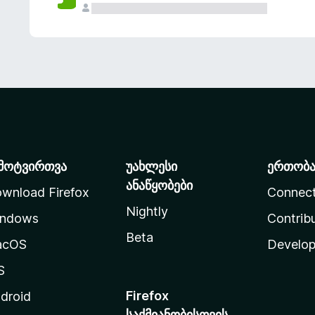
მოტვირთვა
უახლესი
ერთობ
ანაწყობები
wnload Firefox
Connec
Nightly
ndows
Contrib
Beta
acOS
Develop
S
Firefox
droid
საქმიანობისთვის