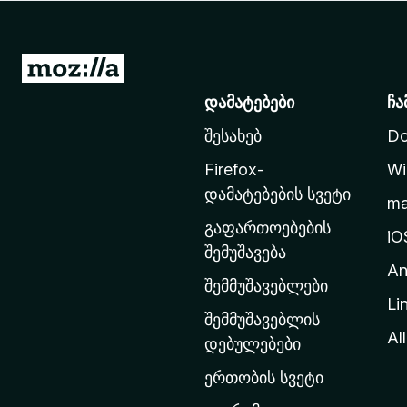
დ
ა
მ
M
ა
o
დამატებები
ჩა
ტ
z
ე
შესახებ
Do
i
ბ
l
ე
Firefox-
Wi
l
ბ
დამატებების სვეტი
m
ი
a
გაფართოებების
-
iO
შემუშავება
ს
An
მ
შემმუშავებლები
Li
თ
შემმუშავებლის
ა
All
დებულებები
ვ
ერთობის სვეტი
ა