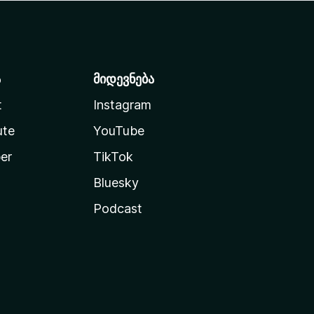
ა
მიდევნება
t
Instagram
ute
YouTube
er
TikTok
Bluesky
Podcast