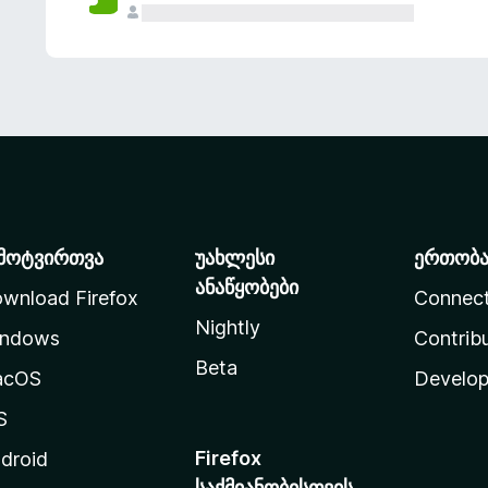
მოტვირთვა
უახლესი
ერთობ
ანაწყობები
wnload Firefox
Connec
Nightly
ndows
Contrib
Beta
acOS
Develop
S
Firefox
droid
საქმიანობისთვის