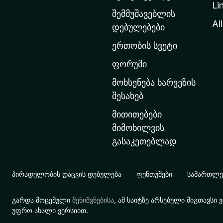
Li
თ
შემმუშავებლის
ა
All
დებულებები
ვ
ერთობის სვეტი
ა
რ
ფორუმი
გ
მოხსენება ხარვეზის
ვ
შესახებ
ე
მითითებები
რ
მიმოხილვის
დ
გასაკეთებლად
ზ
ე
გ
პირადულობის დაცვის დებულება
ფუნთუშები
სამართლებ
ა
დ
გარდა მოცემული
შენიშვნებისა
, ამ საიტზე არსებული შიგთავს
ა
უფრო ახალი ვერსიით.