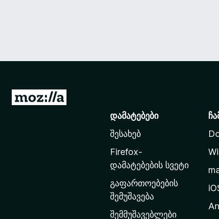
M
o
დამატებები
ჩა
z
შესახებ
Do
i
l
Firefox-
Wi
l
დამატებების სვეტი
m
a
გაფართოებების
-
iO
შემუშავება
ს
An
მ
შემმუშავებლები