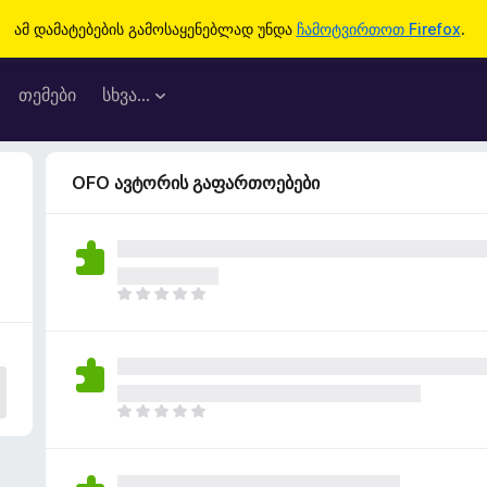
ამ დამატებების გამოსაყენებლად უნდა
ჩამოტვირთოთ Firefox
.
თემები
სხვა…
OFO ავტორის გაფართოებები
ჯ
ე
რ
ა
რ
შ
ჯ
ე
ე
ფ
რ
ა
ა