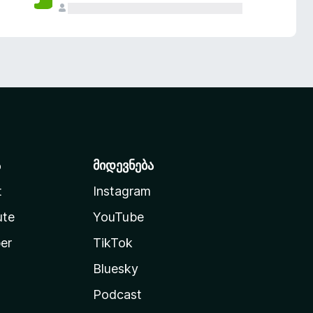
ა
მიდევნება
t
Instagram
ute
YouTube
er
TikTok
Bluesky
Podcast