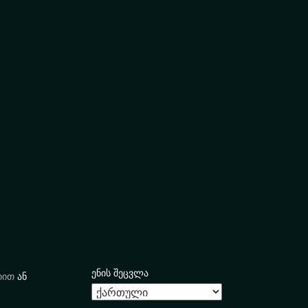
ენის შეცვლა
იით
ან