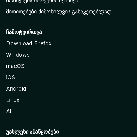
მოხსენება ხარვეზის შესახებ
გ
მითითებები მიმოხილვის გასაკეთებლად
ვ
ე
რ
ჩამოტვირთვა
დ
Download Firefox
ზ
Windows
ე
გ
macOS
ა
iOS
დ
ა
Android
ს
Linux
ვ
All
ლ
ა
უახლესი ანაწყობები