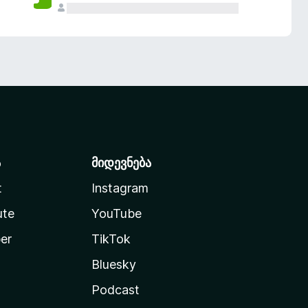
ა
მიდევნება
t
Instagram
ute
YouTube
er
TikTok
Bluesky
Podcast