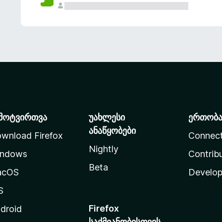
მოტვირთვა
უახლესი
ერთობ
ანაწყობები
wnload Firefox
Connec
Nightly
ndows
Contrib
Beta
acOS
Develop
S
Firefox
droid
საქმიანობისთვის