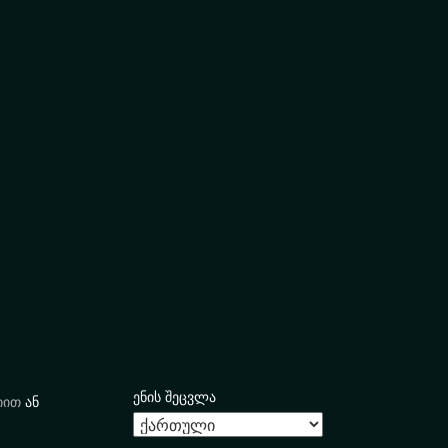
ენის შეცვლა
იით
ან