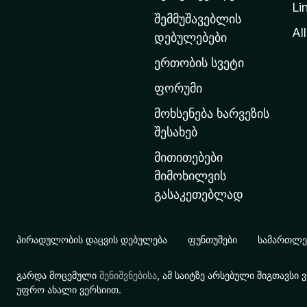
Li
თ
შემმუშავებლის
ა
All
დებულებები
ვ
ერთობის სვეტი
ა
რ
ფორუმი
გ
მოხსენება ხარვეზის
ვ
შესახებ
ე
მითითებები
რ
მიმოხილვის
დ
გასაკეთებლად
ზ
ე
გ
პირადულობის დაცვის დებულება
ფუნთუშები
სამართლებ
ა
დ
გარდა მოცემული
შენიშვნებისა
, ამ საიტზე არსებული შიგთავს
ა
უფრო ახალი ვერსიით.