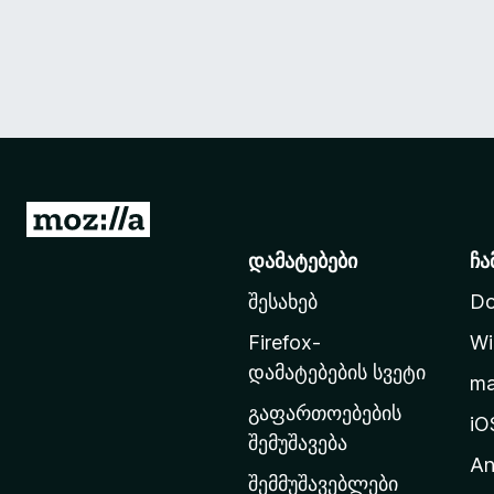
M
o
დამატებები
ჩა
z
შესახებ
Do
i
l
Firefox-
Wi
l
დამატებების სვეტი
m
a
გაფართოებების
-
iO
შემუშავება
ს
An
მ
შემმუშავებლები