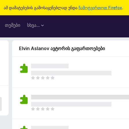
ამ დამატებების გამოსაყენებლად უნდა
ჩამოტვირთოთ Firefox
.
თემები
სხვა…
Elvin Aslanov ავტორის გაფართოებები
ჯ
ე
რ
ა
რ
შ
ჯ
ე
ე
ფ
რ
ა
ა