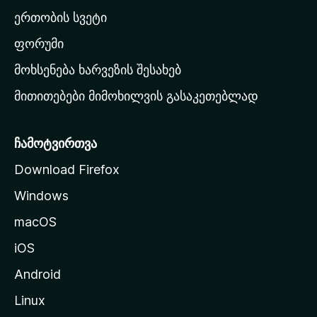
ა
ერთობის სვეტი
ვ
ა
ფორუმი
რ
მოხსენება ხარვეზის შესახებ
გ
მითითებები მიმოხილვის გასაკეთებლად
ვ
ე
რ
ჩამოტვირთვა
დ
Download Firefox
ზ
Windows
ე
გ
macOS
ა
iOS
დ
ა
Android
ს
Linux
ვ