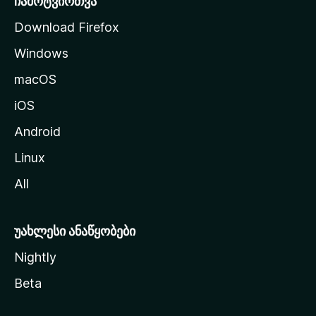
ჩამოტვირთვა
დ
Download Firefox
ზ
Windows
ე
გ
macOS
ა
iOS
დ
ა
Android
ს
Linux
ვ
All
ლ
ა
უახლესი ანაწყობები
Nightly
Beta