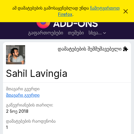
ძ
შესვლა
ამ დამატებების გამოსაყენებლად უნდა
ჩამოტვირთოთ
ა
ი
Firefox
.
მ
F
ე
შ
i
ე
ბ
ტ
r
გაფართოებები
თემები
სხვა…
ა
ყ
e
ო
ბ
f
დამატებების შემმუშავებელი
ი
o
ნ
ე
x
ბ
-
ი
Sahil Lavingia
ს
ბ
დ
რ
ა
მ
მთავარი გვერდი
ა
ა
მთავარი გვერდი
უ
ლ
ვ
ზ
გაწევრიანების თარიღი:
ა
ე
2 ნოე 2018
რ
დამატებების რაოდენობა
ი
1
ს