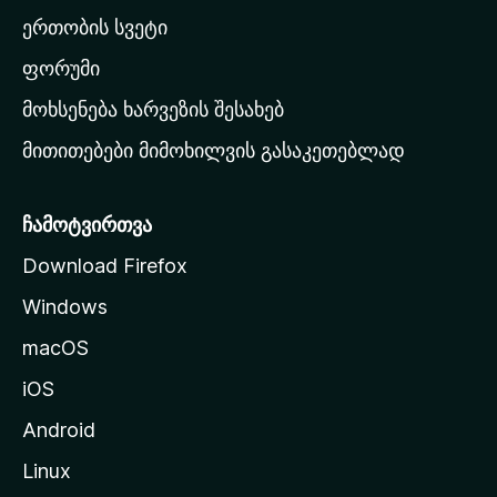
ა
ერთობის სვეტი
ვ
ა
ფორუმი
რ
მოხსენება ხარვეზის შესახებ
გ
მითითებები მიმოხილვის გასაკეთებლად
ვ
ე
რ
ჩამოტვირთვა
დ
Download Firefox
ზ
Windows
ე
გ
macOS
ა
iOS
დ
ა
Android
ს
Linux
ვ