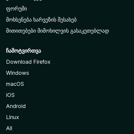
ვ
ა
ფორუმი
რ
მოხსენება ხარვეზის შესახებ
გ
მითითებები მიმოხილვის გასაკეთებლად
ვ
ე
რ
ჩამოტვირთვა
დ
Download Firefox
ზ
Windows
ე
გ
macOS
ა
iOS
დ
ა
Android
ს
Linux
ვ
All
ლ