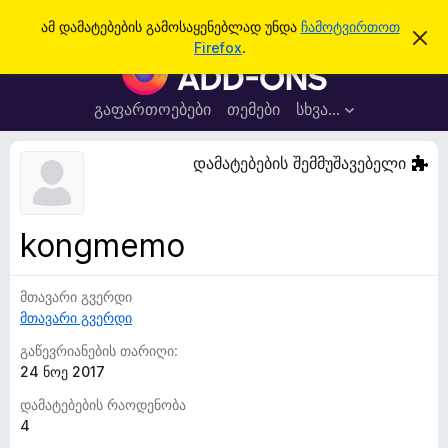
ძ
შესვლა
ამ დამატებების გამოსაყენებლად უნდა
ჩამოტვირთოთ
ა
ი
Firefox
.
მ
F
ე
შ
i
ე
ბ
ტ
r
გაფართოებები
თემები
სხვა…
ა
ყ
e
ო
ბ
f
დამატებების შემმუშავებელი
ი
o
ნ
ე
x
ბ
-
ი
kongmemo
ს
ბ
დ
რ
ა
მ
მთავარი გვერდი
ა
ა
მთავარი გვერდი
უ
ლ
ვ
ზ
გაწევრიანების თარიღი:
ა
ე
24 ნოე 2017
რ
დამატებების რაოდენობა
ი
4
ს