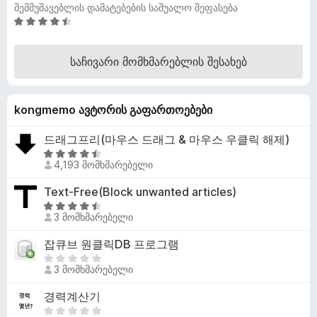
შემმუშავებლის დამატებების საშუალო შეფასება
დ
4
ა
.
მ
6
საჩივარი მომხმარებლის შესახებ
ა
შ
ტ
ე
ფ
ე
kongmemo ავტორის გაფართოებები
ა
ბ
ს
ე
드래그프리(마우스 드래그 & 마우스 우클릭 해제)
ე
ბ
4
ბ
4,193 მომხმარებელი
ი
.
ა
6
5
Text-Free(Block unwanted articles)
შ
-
4
ე
დ
3 მომხმარებელი
.
ფ
ა
5
잡큐브 원클릭DB 프로그램
ა
ნ
შ
ს
ჯ
ე
3 მომხმარებელი
ე
ე
ფ
ბ
რ
경력계산기
ა
ა
ა
ს
ჯ