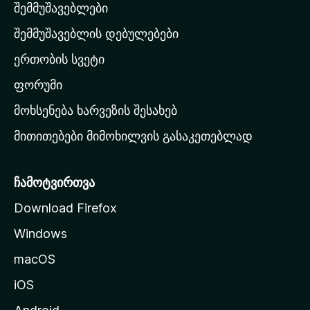
შემმუშავებლები
მ
თ
შემმუშავებლის დებულებები
ა
ერთობის სვეტი
ვ
ა
ფორუმი
რ
მოხსენება ხარვეზის შესახებ
გ
მითითებები მიმოხილვის გასაკეთებლად
ვ
ე
რ
ჩამოტვირთვა
დ
Download Firefox
ზ
Windows
ე
გ
macOS
ა
iOS
დ
ა