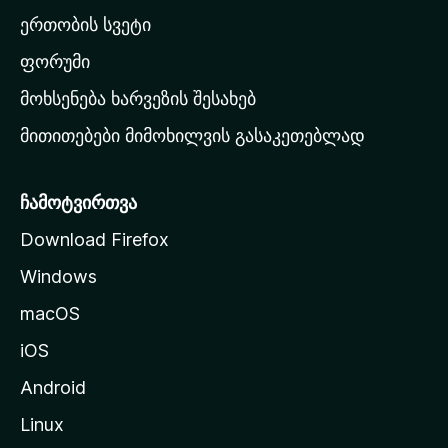
ა
ერთობის სვეტი
ვ
ა
ფორუმი
რ
მოხსენება ხარვეზის შესახებ
გ
მითითებები მიმოხილვის გასაკეთებლად
ვ
ე
რ
ჩამოტვირთვა
დ
Download Firefox
ზ
Windows
ე
გ
macOS
ა
iOS
დ
ა
Android
ს
Linux
ვ