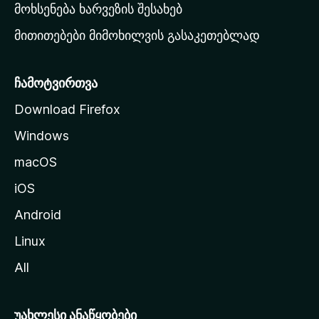
რ
მოხსენება ხარვეზის შესახებ
გ
მითითებები მიმოხილვის გასაკეთებლად
ვ
ე
რ
ჩამოტვირთვა
დ
Download Firefox
ზ
Windows
ე
გ
macOS
ა
iOS
დ
ა
Android
ს
Linux
ვ
All
ლ
ა
უახლესი ანაწყობები