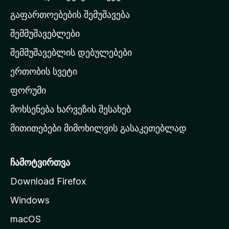
-
გაფართოებების შემუშავება
ს
შემმუშავებლები
მ
თ
შემმუშავებლის დებულებები
ა
ერთობის სვეტი
ვ
ა
ფორუმი
რ
მოხსენება ხარვეზის შესახებ
გ
მითითებები მიმოხილვის გასაკეთებლად
ვ
ე
რ
ჩამოტვირთვა
დ
Download Firefox
ზ
Windows
ე
გ
macOS
ა