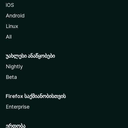
iOS
დ
ა
Android
ს
Linux
ვ
All
ლ
ა
უახლესი ანაწყობები
Nightly
Beta
Firefox საქმიანობისთვის
Enterprise
ერთობა