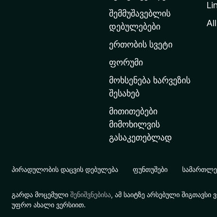
Li
თ
შემმუშავებლის
ა
All
დებულებები
ვ
ერთობის სვეტი
ა
რ
ფორუმი
გ
მოხსენება ხარვეზის
ვ
შესახებ
ე
მითითებები
რ
მიმოხილვის
დ
გასაკეთებლად
ზ
ე
გ
პირადულობის დაცვის დებულება
ფუნთუშები
სამართლებ
ა
დ
გარდა მოცემული
შენიშვნებისა
, ამ საიტზე არსებული შიგთავს
ა
უფრო ახალი ვერსიით.