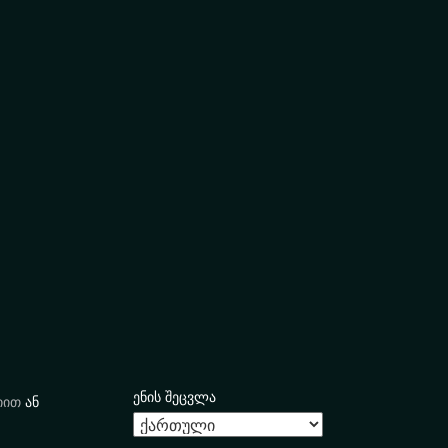
ენის შეცვლა
იით
ან