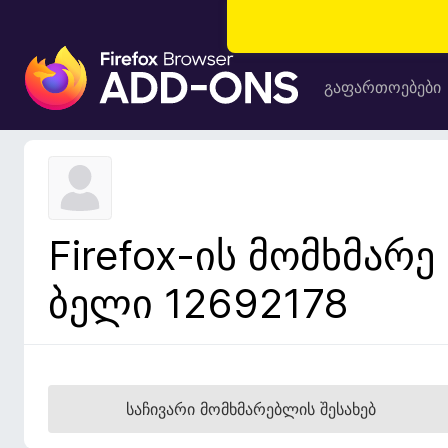
F
i
გაფართოებები
r
e
f
o
x
-
Firefox-ის მომხმარე
ბ
რ
ბელი 12692178
ა
უ
ზ
ე
რ
საჩივარი მომხმარებლის შესახებ
ი
ს