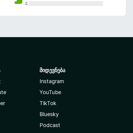
ა
მიდევნება
t
Instagram
ute
YouTube
er
TikTok
Bluesky
Podcast