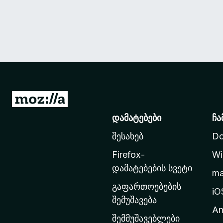
M
o
დამატებები
ჩა
z
შესახებ
Do
i
l
Firefox-
Wi
l
დამატებების სვეტი
m
a
გაფართოებების
-
iO
შემუშავება
ს
An
მ
შემმუშავებლები