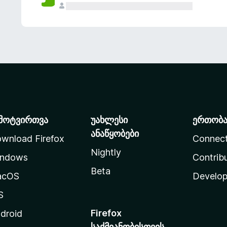
მოტვირთვა
უახლესი
ერთობ
ანაწყობები
wnload Firefox
Connec
Nightly
ndows
Contrib
Beta
acOS
Develop
S
Firefox
droid
საქმიანობისთვის