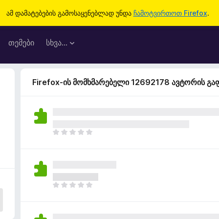
ამ დამატებების გამოსაყენებლად უნდა
ჩამოტვირთოთ Firefox
.
თემები
სხვა…
Firefox-ის მომხმარებელი 12692178 ავტორის გ
ჯ
ე
რ
ა
რ
შ
ჯ
ე
ე
ფ
რ
ა
ა