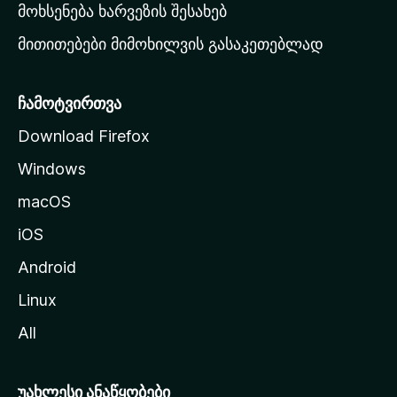
რ
მოხსენება ხარვეზის შესახებ
გ
მითითებები მიმოხილვის გასაკეთებლად
ვ
ე
რ
ჩამოტვირთვა
დ
Download Firefox
ზ
Windows
ე
გ
macOS
ა
iOS
დ
ა
Android
ს
Linux
ვ
All
ლ
ა
უახლესი ანაწყობები