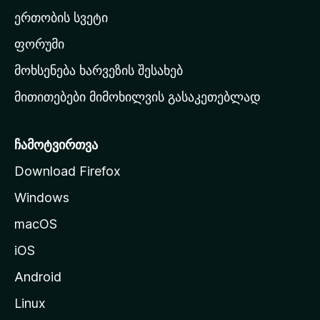
ა
ერთობის სვეტი
ვ
ა
ფორუმი
რ
მოხსენება ხარვეზის შესახებ
გ
მითითებები მიმოხილვის გასაკეთებლად
ვ
ე
რ
ჩამოტვირთვა
დ
Download Firefox
ზ
Windows
ე
გ
macOS
ა
iOS
დ
ა
Android
ს
Linux
ვ