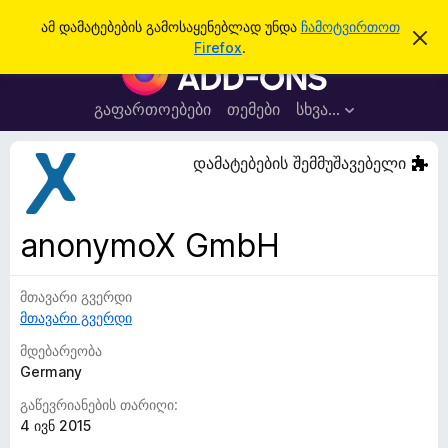
ძ
შესვლა
ამ დამატებების გამოსაყენებლად უნდა
ჩამოტვირთოთ
ა
ი
Firefox
.
მ
F
ე
შ
i
ე
ბ
ტ
r
გაფართოებები
თემები
სხვა…
ა
ყ
e
ო
ბ
f
დამატებების შემმუშავებელი
ი
o
ნ
ე
x
ბ
-
ი
anonymoX GmbH
ს
ბ
დ
რ
ა
მ
მთავარი გვერდი
ა
ა
მთავარი გვერდი
უ
ლ
ვ
ზ
მდებარეობა
ა
ე
Germany
რ
გაწევრიანების თარიღი:
ი
4 ივნ 2015
ს