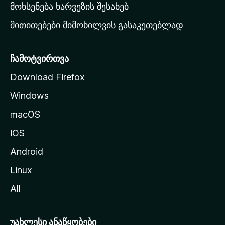
რ
მოხსენება ხარვეზის შესახებ
გ
მითითებები მიმოხილვის გასაკეთებლად
ვ
ე
რ
ჩამოტვირთვა
დ
Download Firefox
ზ
Windows
ე
გ
macOS
ა
iOS
დ
ა
Android
ს
Linux
ვ
All
ლ
ა
უახლესი ანაწყობები