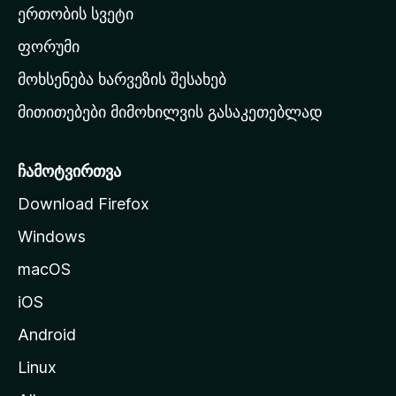
ერთობის სვეტი
ვ
ა
ფორუმი
რ
მოხსენება ხარვეზის შესახებ
გ
მითითებები მიმოხილვის გასაკეთებლად
ვ
ე
რ
ჩამოტვირთვა
დ
Download Firefox
ზ
Windows
ე
გ
macOS
ა
iOS
დ
ა
Android
ს
Linux
ვ