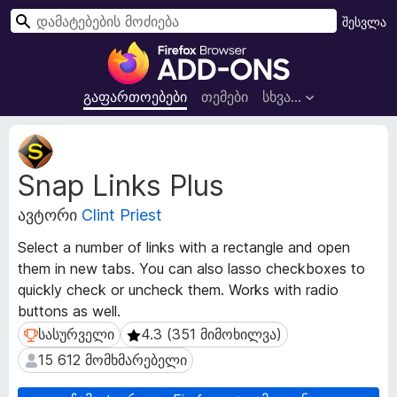
ძ
შესვლა
ი
F
ე
i
ბ
r
გაფართოებები
თემები
სხვა…
ა
e
f
გ
o
ა
Snap Links Plus
ფ
x
ა
-
ავტორი
Clint Priest
რ
ბ
თ
რ
Select a number of links with a rectangle and open
ო
ა
them in new tabs. You can also lasso checkboxes to
ე
უ
quickly check or uncheck them. Works with radio
ბ
ზ
ი
buttons as well.
ს
ე
სასურველი
4.3 (351 მიმოხილვა)
სასურველი
4.3 (351 მიმოხილვა)
მ
რ
15 612 მომხმარებელი
15 612 მომხმარებელი
ო
ი
ნ
ს