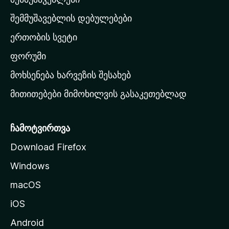
მ
თ
შემმუშავებლის დებულებები
ა
ერთობის სვეტი
ვ
ა
ფორუმი
რ
მოხსენება ხარვეზის შესახებ
გ
მითითებები მიმოხილვის გასაკეთებლად
ვ
ე
რ
ჩამოტვირთვა
დ
Download Firefox
ზ
Windows
ე
გ
macOS
ა
iOS
დ
ა
Android