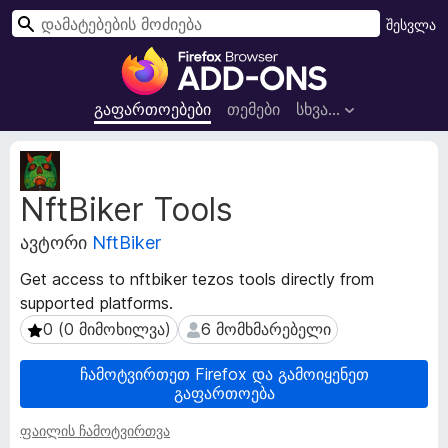
ძ
შესვლა
ი
F
ე
i
ბ
r
გაფართოებები
თემები
სხვა…
ა
e
f
გ
o
ა
NftBiker Tools
ფ
x
ა
-
ავტორი
NftBiker
რ
ბ
თ
რ
Get access to nftbiker tezos tools directly from
ო
ა
supported platforms.
ე
უ
ბ
0 (0 მიმოხილვა)
6 მომხმარებელი
0 (0 მიმოხილვა)
6 მომხმარებელი
ზ
ი
ს
ე
ჩამოტვირთეთ Firefox და გამოიყენეთ
მ
გაფართოება
რ
ო
ი
ფაილის ჩამოტვირთვა
ნ
ს