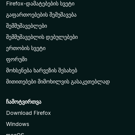
a
Firefox-დამატებების სვეტი
-
გაფართოებების შემუშავება
ს
შემმუშავებლები
მ
თ
შემმუშავებლის დებულებები
ა
ერთობის სვეტი
ვ
ა
ფორუმი
რ
მოხსენება ხარვეზის შესახებ
გ
მითითებები მიმოხილვის გასაკეთებლად
ვ
ე
რ
ჩამოტვირთვა
დ
Download Firefox
ზ
Windows
ე
გ