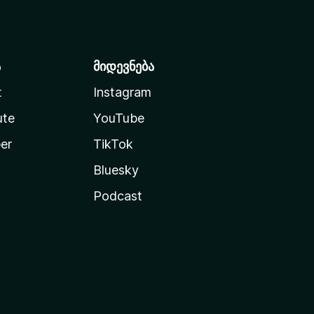
ა
მიდევნება
t
Instagram
ute
YouTube
er
TikTok
Bluesky
Podcast