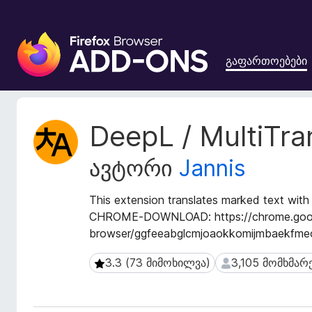
F
i
გაფართოებები
r
e
f
o
გ
DeepL / MultiTra
x
ა
ფ
-
ავტორი
Jannis
ა
ბ
რ
რ
თ
This extension translates marked text with
ა
ო
CHROME-DOWNLOAD: https://chrome.google
უ
ე
browser/ggfeeabglcmjoaokkomijmbaekfme
ზ
ბ
ე
ი
3.3 (73 მიმოხილვა)
3,105 მომხმარ
3.3 (73 მიმოხილვა)
3,105 მომხმარე
ს
რ
მ
ი
ო
ს