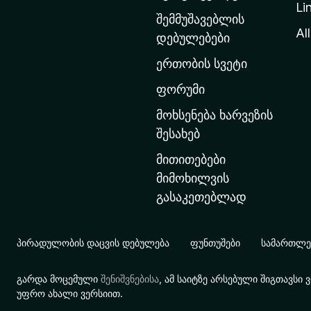
Li
თ
შემმუშავებლის
ა
All
დებულებები
ვ
ერთობის სვეტი
ა
რ
ფორუმი
გ
მოხსენება ხარვეზის
ვ
შესახებ
ე
მითითებები
რ
მიმოხილვის
დ
გასაკეთებლად
ზ
ე
გ
პირადულობის დაცვის დებულება
ფუნთუშები
სამართლებ
ა
დ
გარდა მოცემული
შენიშვნებისა
, ამ საიტზე არსებული შიგთავს
ა
უფრო ახალი ვერსიით.