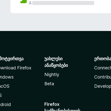
მოტვირთვა
უახლესი
ერთობ
ანაწყობები
wnload Firefox
Connec
Nightly
ndows
Contrib
Beta
acOS
Develop
S
Firefox
droid
საქმიანობისთვის