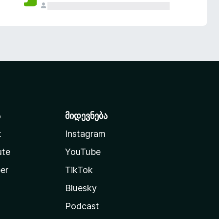
ა
მიდევნება
t
Instagram
ute
YouTube
er
TikTok
Bluesky
Podcast