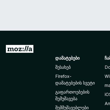
M
o
დამატებები
ჩა
z
შესახებ
Do
i
l
Firefox-
Wi
l
დამატებების სვეტი
m
a
გაფართოებების
-
iO
შემუშავება
ს
An
მ
შემმუშავებლები