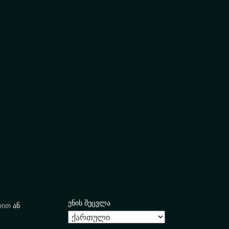
ენის შეცვლა
იით
ან