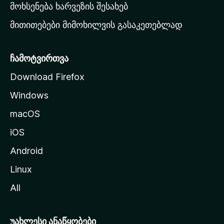
რ
მოხსენება ხარვეზის შესახებ
გ
მითითებები მიმოხილვის გასაკეთებლად
ვ
ე
რ
ჩამოტვირთვა
დ
Download Firefox
ზ
Windows
ე
გ
macOS
ა
iOS
დ
ა
Android
ს
Linux
ვ
All
ლ
ა
უახლესი ანაწყობები