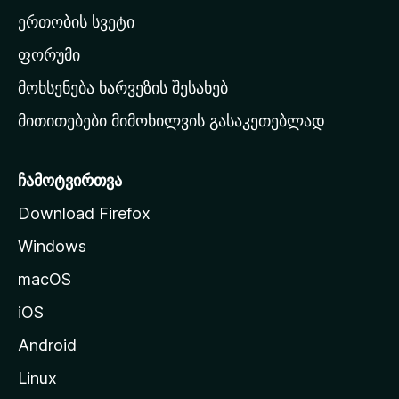
ა
ერთობის სვეტი
ვ
ა
ფორუმი
რ
მოხსენება ხარვეზის შესახებ
გ
მითითებები მიმოხილვის გასაკეთებლად
ვ
ე
რ
ჩამოტვირთვა
დ
Download Firefox
ზ
Windows
ე
გ
macOS
ა
iOS
დ
ა
Android
ს
Linux
ვ