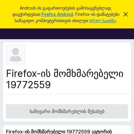
ძ
შესვლა
Android-ის გაფართოებების გამოსაყენებლად,
ი
დაგჭირდებათ
Firefox Android
. Firefox-ის დამატებები
ა
F
მ
ე
სამაგიდო კომპიუტერისთვის იხილეთ
სრულ საიტზე
.
შ
i
ბ
ე
r
ტ
ა
ყ
e
ო
f
ბ
ი
o
ნ
x
ე
ბ
-
Firefox-ის მომხმარებელი
ი
ბ
ს
დ
19772559
რ
ა
ა
მ
ა
უ
ლ
ზ
ვ
ა
ე
საჩივარი მომხმარებლის შესახებ
რ
ი
Firefox-ის მომხმარებელი 19772559 ავტორის
ს