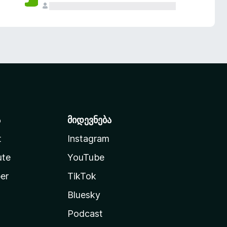
ა
მიდევნება
t
Instagram
ute
YouTube
er
TikTok
Bluesky
Podcast