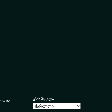
ენის შეცვლა
იით
ან