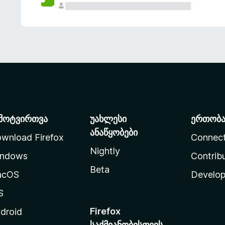
მოტვირთვა
უახლესი
ერთობ
ანაწყობები
wnload Firefox
Connec
Nightly
ndows
Contrib
Beta
acOS
Develop
S
Firefox
droid
საქმიანობისთვის