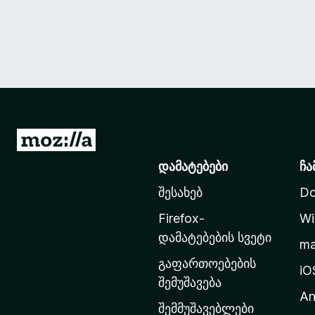
M
o
დამატებები
ჩა
z
შესახებ
Do
i
l
Firefox-
Wi
l
დამატებების სვეტი
m
a
გაფართოებების
-
iO
შემუშავება
ს
An
მ
შემმუშავებლები