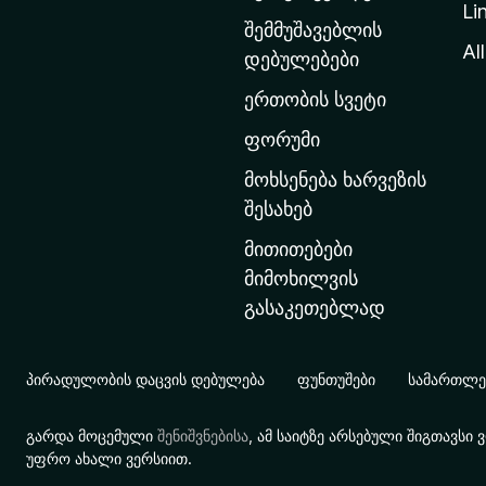
Li
თ
შემმუშავებლის
ა
All
დებულებები
ვ
ერთობის სვეტი
ა
რ
ფორუმი
გ
მოხსენება ხარვეზის
ვ
შესახებ
ე
მითითებები
რ
მიმოხილვის
დ
გასაკეთებლად
ზ
ე
გ
პირადულობის დაცვის დებულება
ფუნთუშები
სამართლებ
ა
დ
გარდა მოცემული
შენიშვნებისა
, ამ საიტზე არსებული შიგთავს
ა
უფრო ახალი ვერსიით.