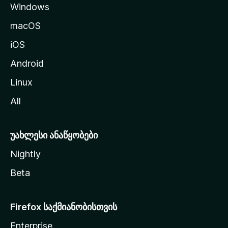
Windows
ე
გ
macOS
ა
iOS
დ
ა
Android
ს
Linux
ვ
All
ლ
ა
უახლესი ანაწყობები
Nightly
Beta
Firefox საქმიანობისთვის
Enterprise