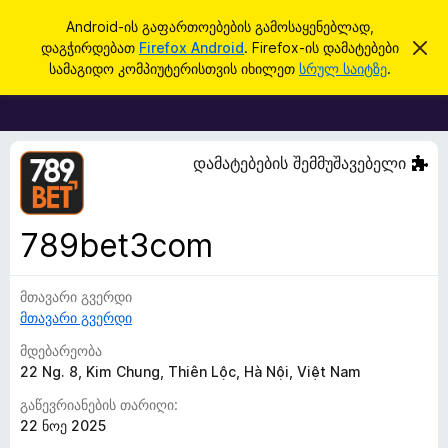
ძ
შესვლა
Android-ის გაფართოებების გამოსაყენებლად,
ი
დაგჭირდებათ
Firefox Android
. Firefox-ის დამატებები
ა
F
მ
ე
სამაგიდო კომპიუტერისთვის იხილეთ
სრულ საიტზე
.
შ
i
ბ
ე
r
ტ
ა
ყ
e
ო
f
ბ
დამატებების შემმუშავებელი
ი
o
ნ
x
ე
ბ
-
789bet3com
ი
ბ
ს
დ
რ
ა
მთავარი გვერდი
ა
მ
მთავარი გვერდი
ა
უ
ლ
ზ
მდებარეობა
ვ
ა
ე
22 Ng. 8, Kim Chung, Thiên Lộc, Hà Nội, Việt Nam
რ
გაწევრიანების თარიღი:
ი
22 ნოე 2025
ს