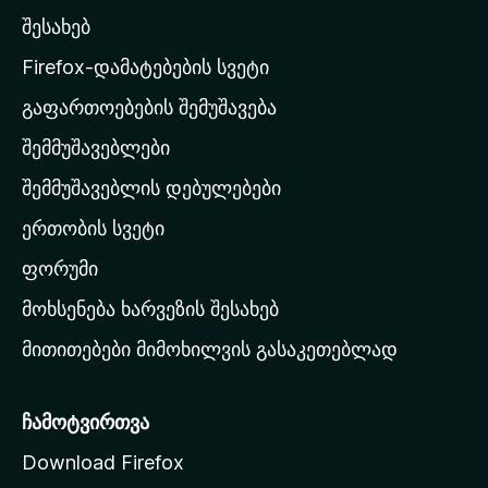
l
შესახებ
l
a
Firefox-დამატებების სვეტი
-
გაფართოებების შემუშავება
ს
შემმუშავებლები
მ
თ
შემმუშავებლის დებულებები
ა
ერთობის სვეტი
ვ
ა
ფორუმი
რ
მოხსენება ხარვეზის შესახებ
გ
მითითებები მიმოხილვის გასაკეთებლად
ვ
ე
რ
ჩამოტვირთვა
დ
Download Firefox
ზ