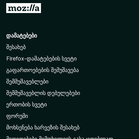
დ
M
ა
o
მ
z
ა
i
დამატებები
ტ
l
ე
შესახებ
l
ბ
a
ე
Firefox-დამატებების სვეტი
ბ
-
გაფართოებების შემუშავება
ი
ს
შემმუშავებლები
მ
თ
შემმუშავებლის დებულებები
ა
ერთობის სვეტი
ვ
ა
ფორუმი
რ
მოხსენება ხარვეზის შესახებ
გ
მითითებები მიმოხილვის გასაკეთებლად