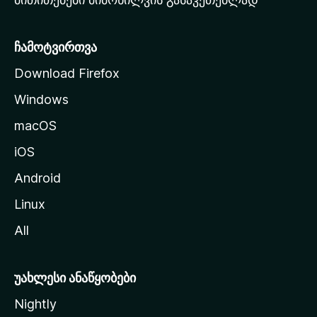
ვ
ე
რ
ჩამოტვირთვა
დ
Download Firefox
ზ
Windows
ე
გ
macOS
ა
iOS
დ
ა
Android
ს
Linux
ვ
All
ლ
ა
უახლესი ანაწყობები
Nightly