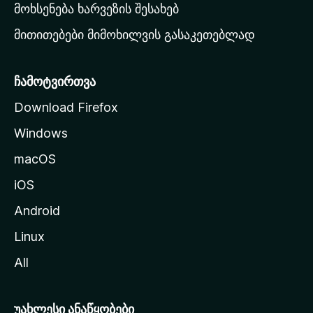
რ
მოხსენება ხარვეზის შესახებ
გ
მითითებები მიმოხილვის გასაკეთებლად
ვ
ე
რ
ჩამოტვირთვა
დ
Download Firefox
ზ
Windows
ე
გ
macOS
ა
iOS
დ
ა
Android
ს
Linux
ვ
All
ლ
ა
უახლესი ანაწყობები