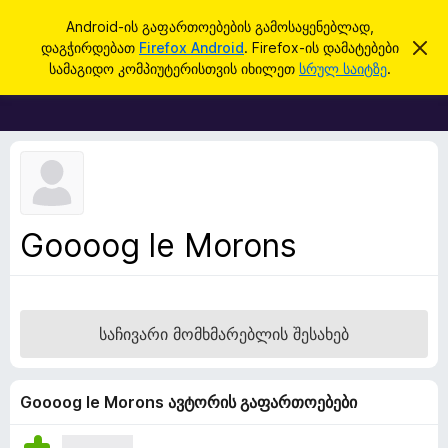
ძ
შესვლა
Android-ის გაფართოებების გამოსაყენებლად,
ი
დაგჭირდებათ
Firefox Android
. Firefox-ის დამატებები
ა
F
მ
ე
სამაგიდო კომპიუტერისთვის იხილეთ
სრულ საიტზე
.
შ
i
ბ
ე
r
ტ
ა
ყ
e
ო
f
ბ
ი
o
ნ
x
ე
ბ
-
Goooog le Morons
ი
ბ
ს
დ
რ
ა
ა
მ
ა
უ
საჩივარი მომხმარებლის შესახებ
ლ
ზ
ვ
ა
ე
რ
Goooog le Morons ავტორის გაფართოებები
ი
ს